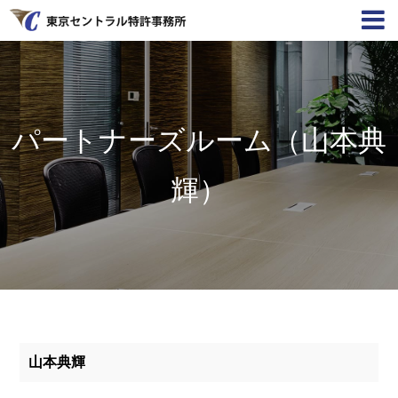
パートナーズルーム（⼭本典
輝）
⼭本典輝